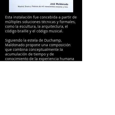
Esta instalación fue concebida a partir de
múltiples soluciones técnicas y formales,
como la escultura, la arquitectura, el
código braille y el código musical.
Siguiendo la estela de Duchamp,
Maldonado propone una composición
que combina conceptualmente la
acumulación de tiempo y de
conocimiento de la experiencia humana
a través de elementos cotidianos
descontextualizados.
Así, las estratificaciones de madera
emulan gráficos que ilustran los ritmos
de la actividad humana: el cuerpo
inferior izquierdo corresponde a un
cardiograma en un momento de
taquicardia pasional; el cuerpo inferior
derecho representa los ritmos beta del
cerebro; en la parte superior izquierda
aparece un gráfico estadístico