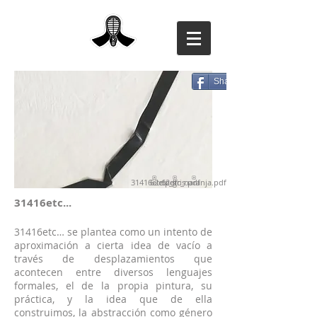
Share
31416etc.pdf
62etc_gris.pdf
62etc_naranja.pdf
31416etc...
31416etc… se plantea como un intento de
aproximación a cierta idea de vacío a
través de desplazamientos que
acontecen entre diversos lenguajes
formales, el de la propia pintura, su
práctica, y la idea que de ella
construimos, la abstracción como género